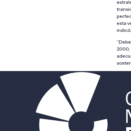
estrat
transi
perfec
esta v
indicó
“Debem
2000, 
adecua
sosten