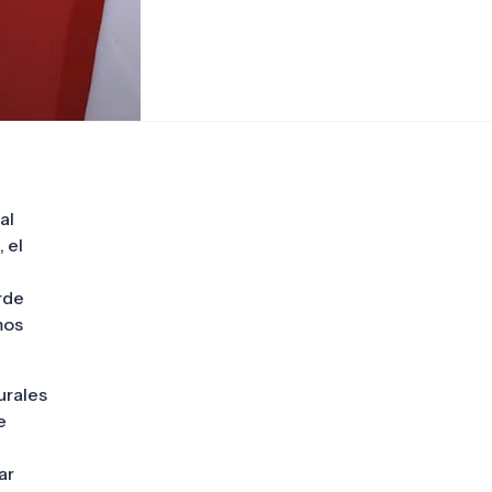
al
 el
rde
mos
urales
e
ar