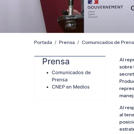
Portada
Prensa
Comunicados de Pren
Prensa
Al rep
sobre 
Comunicados de
secret
Prensa
Produc
CNEP en Medios
repres
manej
Al res
al ten
posici
estrat