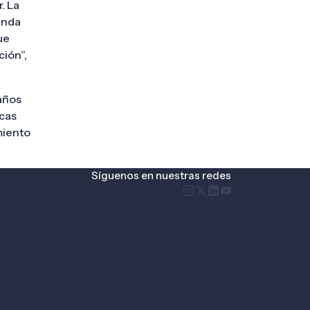
. La
anda
ue
ción”,
años
icas
miento
Síguenos en nuestras redes