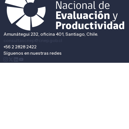
Amunátegui 232, oficina 401, Santiago, Chile.
consultascnep@cnep.gob.cl
+56 2 2828 2422
Síguenos en nuestras redes