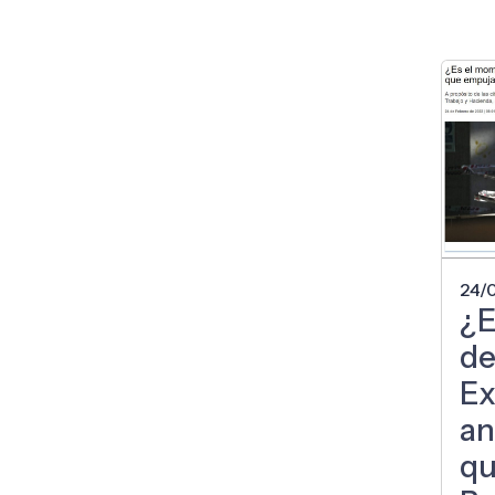
24/
¿E
de
Ex
an
qu