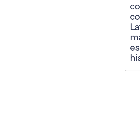
c
co
La
ma
es
hi