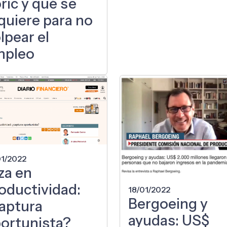
ric y qué se
quiere para no
lpear el
mpleo
01/2022
za en
oductividad:
18/01/2022
Bergoeing y
aptura
ayudas: US$
ortunista?