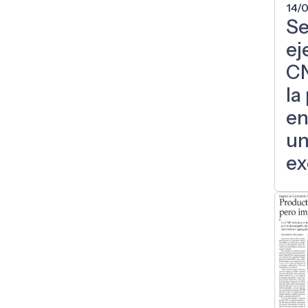
14/
Se
ej
CN
la
en
u
ex