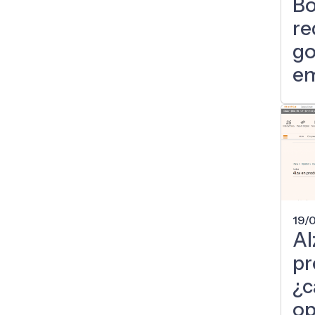
Bo
re
go
e
19/
Al
pr
¿c
op