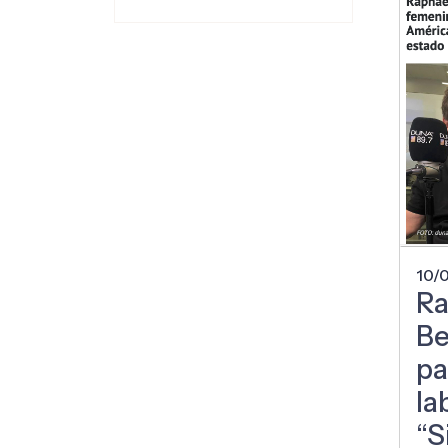
10/
Ra
Be
pa
la
“S