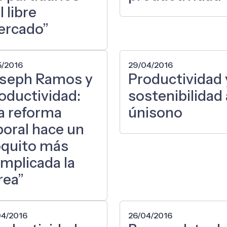
l libre
rcado”
5/2016
29/04/2016
seph Ramos y
Productividad 
oductividad:
sostenibilidad 
a reforma
únisono
boral hace un
quito más
mplicada la
rea”
04/2016
26/04/2016