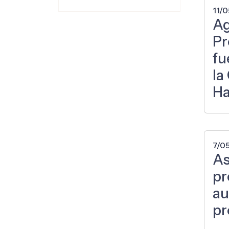
11/
Ag
Pr
fu
la
Ha
7/0
As
pr
au
pr