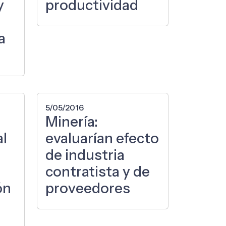
y
productividad
a
5/05/2016
Minería:
al
evaluarían efecto
de industria
contratista y de
ón
proveedores