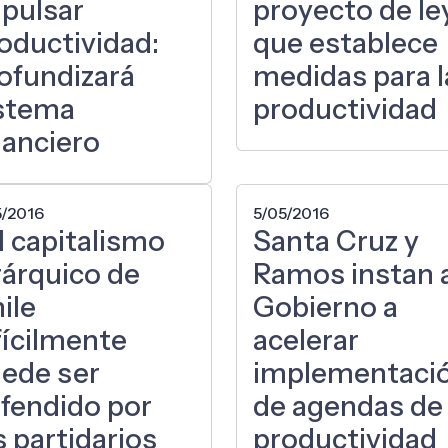
pulsar
proyecto de le
oductividad:
que establece
ofundizará
medidas para l
stema
productividad
nanciero
5/2016
5/05/2016
l capitalismo
Santa Cruz y
rárquico de
Ramos instan 
ile
Gobierno a
fícilmente
acelerar
ede ser
implementaci
fendido por
de agendas de
s partidarios
productividad