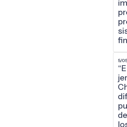
im
pr
pr
si
fi
5/0
“E
je
Ch
di
pu
de
lo