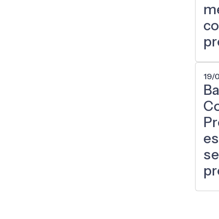
me
co
pr
19/
Ba
Co
Pr
es
se
pr