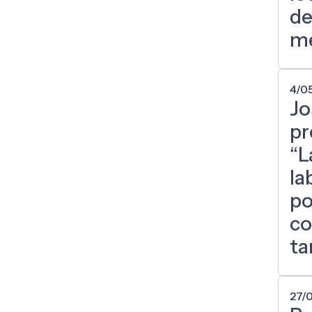
de
me
4/0
Jo
pr
“L
la
po
co
ta
27/