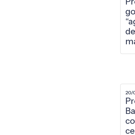
Pr
go
“a
de
m
20/
Pr
Ba
c
ce