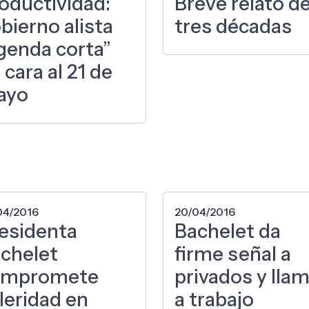
oductividad:
Breve relato d
bierno alista
tres décadas
genda corta”
 cara al 21 de
ayo
04/2016
20/04/2016
esidenta
Bachelet da
chelet
firme señal a
ompromete
privados y lla
leridad en
a trabajo