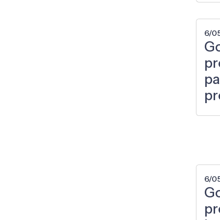
6/0
Go
pr
pa
pr
6/0
Go
pr