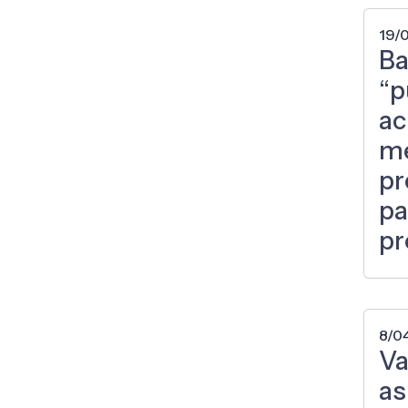
19/
Ba
“p
ac
m
pr
pa
pr
8/0
Va
as