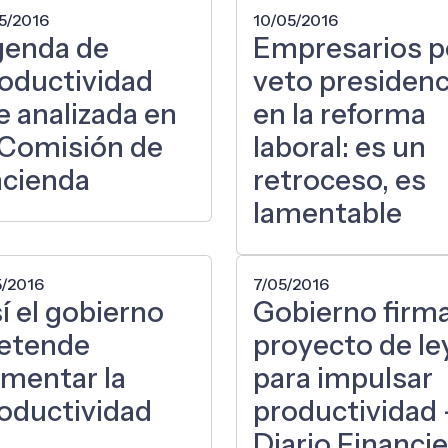
05/2016
10/05/2016
enda de
Empresarios p
oductividad
veto presidenc
e analizada en
en la reforma
 Comisión de
laboral: es un
cienda
retroceso, es
lamentable
5/2016
7/05/2016
í el gobierno
Gobierno firm
etende
proyecto de le
mentar la
para impulsar
oductividad
productividad 
Diario Financi