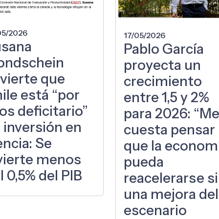
05/2026
17/05/2026
usana
Pablo García
ondschein
proyecta un
vierte que
crecimiento
ile está “por
entre 1,5 y 2%
jos deficitario”
para 2026: “M
 inversión en
cuesta pensar
encia: Se
que la econom
vierte menos
pueda
l 0,5% del PIB
reacelerarse s
una mejora del
escenario