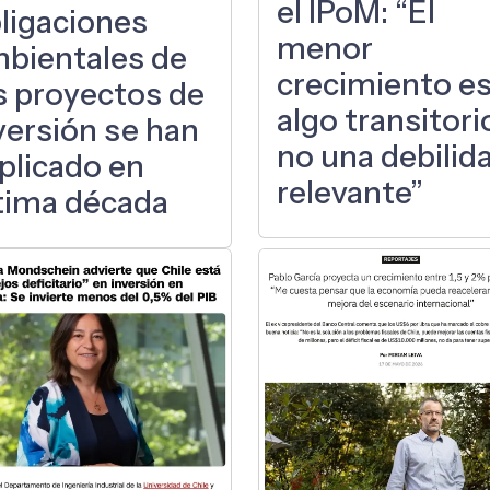
el IPoM: “El
ligaciones
menor
bientales de
crecimiento e
s proyectos de
algo transitori
versión se han
no una debilid
iplicado en
relevante”
tima década