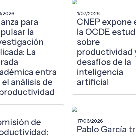
8/2026
1/07/2026
ianza para
CNEP expone 
pulsar la
la OCDE estud
vestigación
sobre
licada: La
productividad 
rada
desafíos de la
adémica entra
inteligencia
 el análisis de
artificial
 productividad
misión de
17/06/2026
Pablo García t
oductividad: