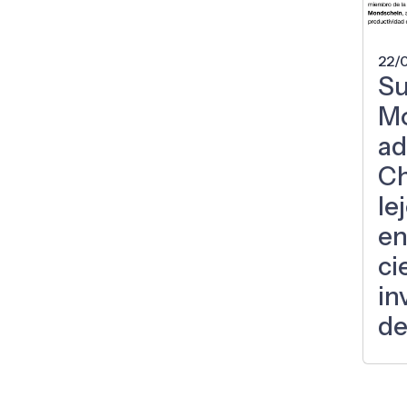
22/
S
M
ad
Ch
le
en
ci
in
de