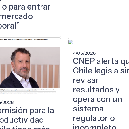
lo para entrar
 mercado
boral”
4/05/2026
CNEP alerta q
Chile legisla si
revisar
resultados y
opera con un
5/2026
sistema
misión para la
regulatorio
oductividad:
incompleto