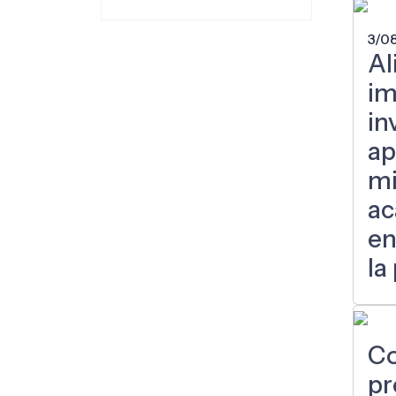
3/0
Al
im
in
ap
mi
ac
en
la
Co
pr