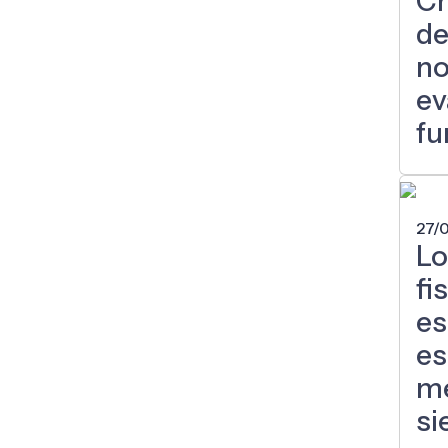
Ch
de
no
ev
fu
27/
Lo
fi
es
es
me
si