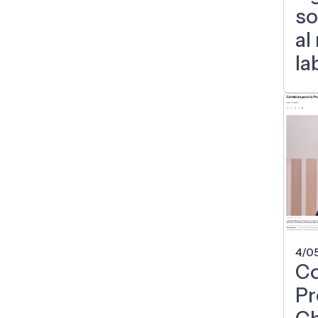
so
al
la
4/0
Co
Pr