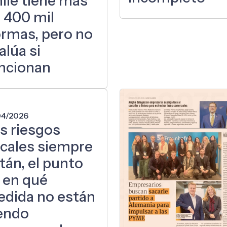
ile tiene más
 400 mil
rmas, pero no
alúa si
ncionan
04/2026
s riesgos
scales siempre
tán, el punto
 en qué
dida no están
endo