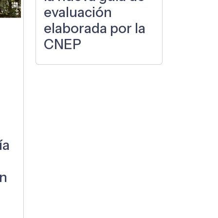
evaluación
elaborada por la
CNEP
e
ía
in