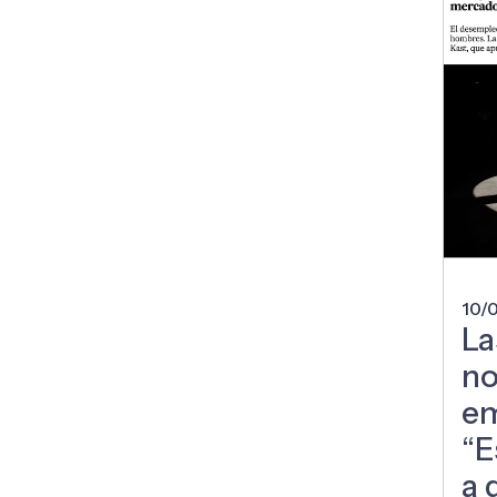
10/
La
no
em
“E
a 