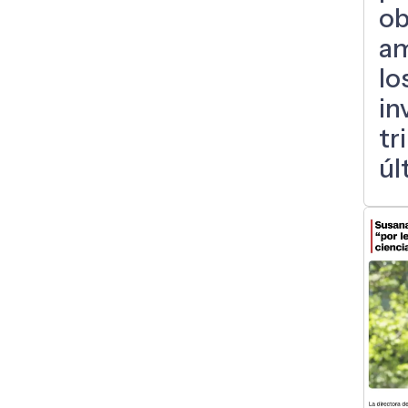
ob
am
lo
in
tr
úl