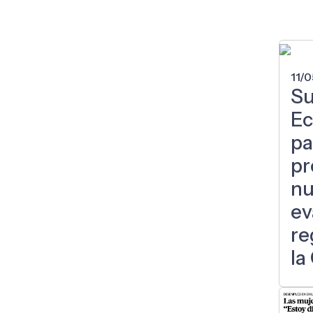
11/
Su
E
pa
pr
nu
ev
re
la